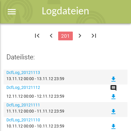
menu
Logdateien
first_page
chevron_left
chevron_right
last_page
201
Dateiliste:
DcfLog_20121113
file_download
13.11.12 00:00 - 13.11.12 23:59
comment
DcfLog_20121112
file_download
12.11.12 00:00 - 12.11.12 23:59
DcfLog_20121111
file_download
11.11.12 00:00 - 11.11.12 23:59
DcfLog_20121110
file_download
10.11.12 00:00 - 10.11.12 23:59