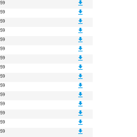
file_download
:59
file_download
:59
file_download
:59
file_download
:59
file_download
:59
file_download
:59
file_download
:59
file_download
:59
file_download
:59
file_download
:59
file_download
:59
file_download
:59
file_download
:59
file_download
:59
file_download
:59