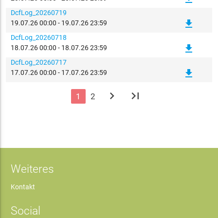
DcfLog_20260719
file_download
19.07.26 00:00 - 19.07.26 23:59
DcfLog_20260718
file_download
18.07.26 00:00 - 18.07.26 23:59
DcfLog_20260717
file_download
17.07.26 00:00 - 17.07.26 23:59
chevron_right
last_page
1
2
Weiteres
Kontakt
Social