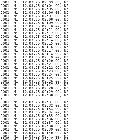
er ---