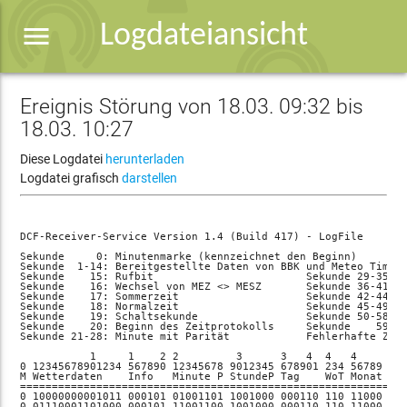
menu
Logdateiansicht
Ereignis Störung von 18.03. 09:32 bis
18.03. 10:27
Diese Logdatei
herunterladen
Logdatei grafisch
darstellen
DCF-Receiver-Service Version 1.4 (Build 417) - LogFile

Sekunde     0: Minutenmarke (kennzeichnet den Beginn)

Sekunde  1-14: Bereitgestellte Daten von BBK und Meteo Time

Sekunde    15: Rufbit                        Sekunde 29-35: S
Sekunde    16: Wechsel von MEZ <> MESZ       Sekunde 36-41: T
Sekunde    17: Sommerzeit                    Sekunde 42-44: W
Sekunde    18: Normalzeit                    Sekunde 45-49: M
Sekunde    19: Schaltsekunde                 Sekunde 50-58: J
Sekunde    20: Beginn des Zeitprotokolls     Sekunde    59: K
Sekunde 21-28: Minute mit Parität            Fehlerhafte Zeil
           1     1    2 2         3      3   4  4   4     5

0 12345678901234 567890 12345678 9012345 678901 234 56789 012
M Wetterdaten    Info   Minute P StundeP Tag    WoT Monat Jah
=============================================================
0 10000000001011 000101 01001101 1001000 000110 110 11000 100
0 01110001101000 000101 11001100 1001000 000110 110 11000 100